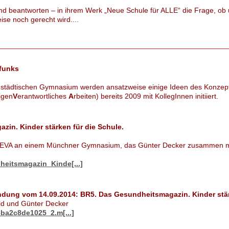
nd beantworten – in ihrem Werk „Neue Schule für ALLE“ die Frage, ob 
se noch gerecht wird....
funks
 städtischen Gymnasium werden ansatzweise einige Ideen des Konzep
igen
V
erantwortliches
A
rbeiten) bereits 2009 mit KollegInnen initiiert.
in. Kinder stärken für die Schule.
t EVA an einem Münchner Gymnasium, das Günter Decker zusammen mit
eitsmagazin_Kinde[...]
ndung vom 14.09.2014: BR5. Das Gesundheitsmagazin. Kinder stär
old und Günter Decker
8ba2c8de1025_2.m[...]